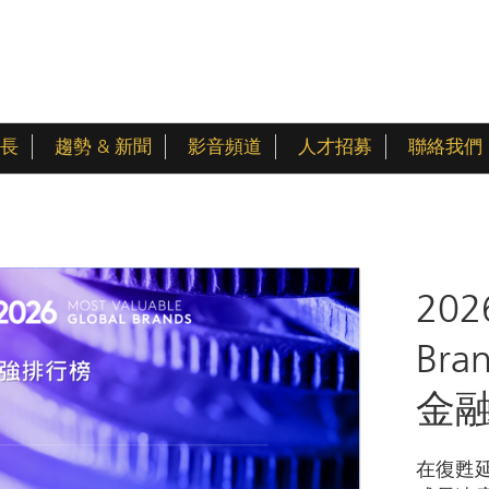
長
趨勢 & 新聞
影音頻道
人才招募
聯絡我們
202
Bra
金
在復甦