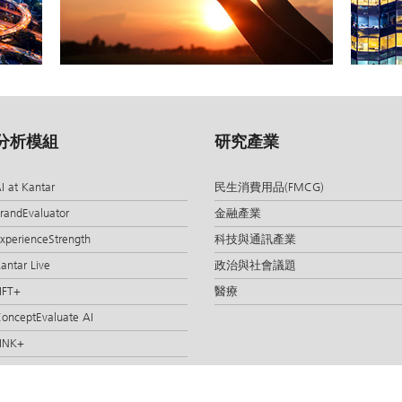
分析模組
研究產業
I at Kantar
民生消費用品(FMCG)
randEvaluator
金融產業
xperienceStrength
科技與通訊產業
antar Live
政治與社會議題
IFT+
醫療
onceptEvaluate AI
INK+